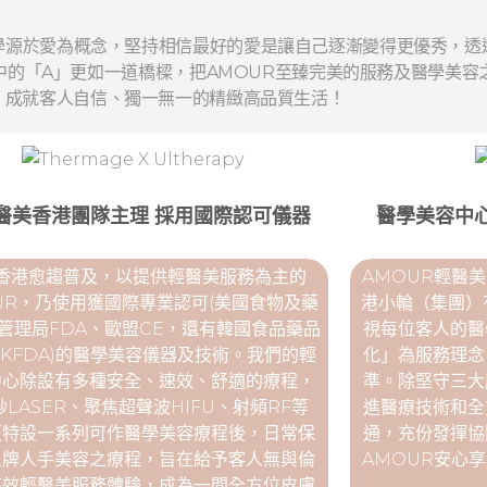
學源於愛為概念，堅持相信最好的愛是讓自己逐漸變得更優秀，透
的「A」更如一道橋樑，把AMOUR至臻完美的服務及醫學美容
，成就客人自信、獨一無一的精緻高品質生活！
醫美香港團隊主理 採用國際認可儀器
醫學美容中
香港愈趨普及，以提供輕醫美服務為主的
AMOUR輕醫
UR，乃使用獲國際專業認可(美國食物及藥
港小輪（集團）有
管理局FDA、歐盟CE，還有韓國食品藥品
視每位客人的醫
KFDA)的醫學美容儀器及技術。我們的輕
化」為服務理念
中心除設有多種安全、速效、舒適的療程，
準。除堅守三大
秒LASER、聚焦超聲波HIFU、射頻RF等
進醫療技術和全
更特設一系列可作醫學美容療程後，日常保
通，充份發揮協
皇牌人手美容之療程，旨在給予客人無與倫
AMOUR安心
高效輕醫美服務體驗，成為一間全方位皮膚