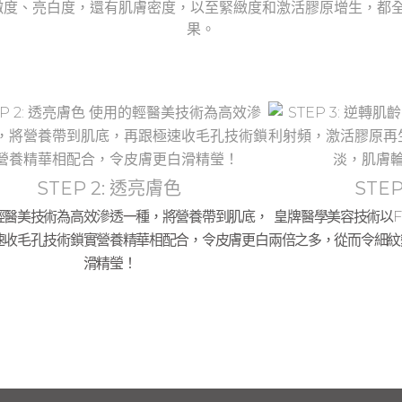
嫩度、亮白度，還有肌膚密度，以至緊緻度和激活膠原增生，都全
果。
STEP 2: 透亮膚色
STE
輕醫美技術為高效滲透一種，將營養帶到肌底，
皇牌醫學美容技術以F
速收毛孔技術鎖實營養精華相配合，令皮膚更白
兩倍之多，從而令細紋
滑精瑩！