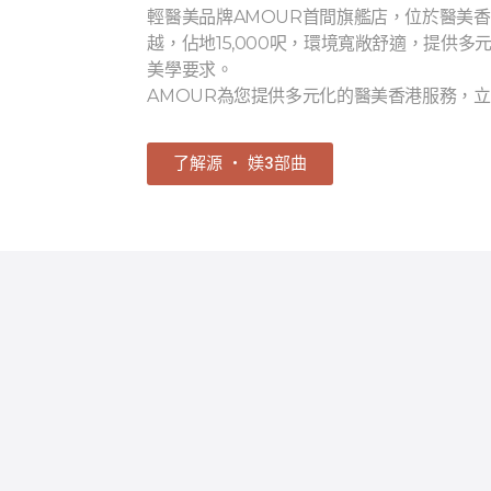
輕醫美品牌AMOUR首間旗艦店，位於醫美
越，佔地15,000呎，環境寬敞舒適，提供
美學要求。
AMOUR為您提供多元化的醫美香港服務，
了解源 ‧ 媄3部曲