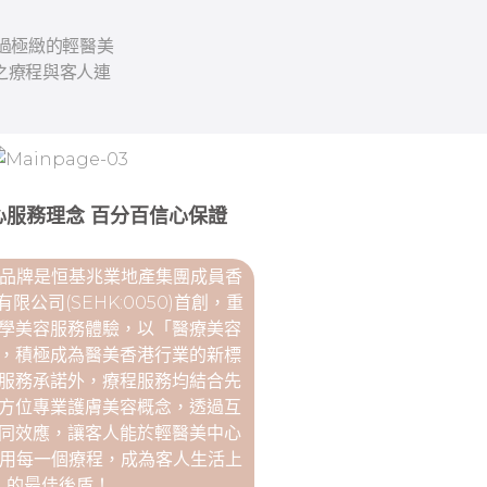
過極緻的輕醫美
之療程與客人連
心服務理念 百分百信心保證
美品牌是恒基兆業地產集團成員香
限公司(SEHK:0050)首創，重
學美容服務體驗，以「醫療美容
，積極成為醫美香港行業的新標
服務承諾外，療程服務均結合先
方位專業護膚美容概念，透過互
同效應，讓客人能於輕醫美中心
享用每一個療程，成為客人生活上
的最佳後盾！