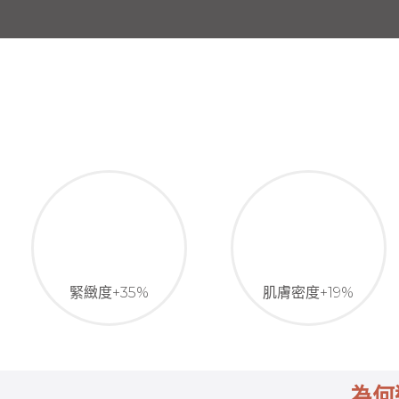
緊緻度+35%
肌膚密度+19%
為何