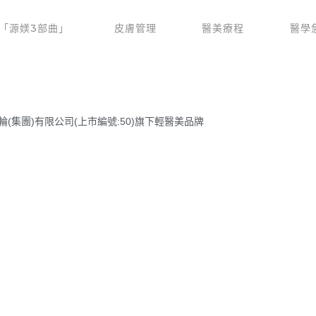
「源媄3部曲」
皮膚管理
醫美療程
醫學
輪(集團)有限公司(上市編號:50)旗下輕醫美品牌