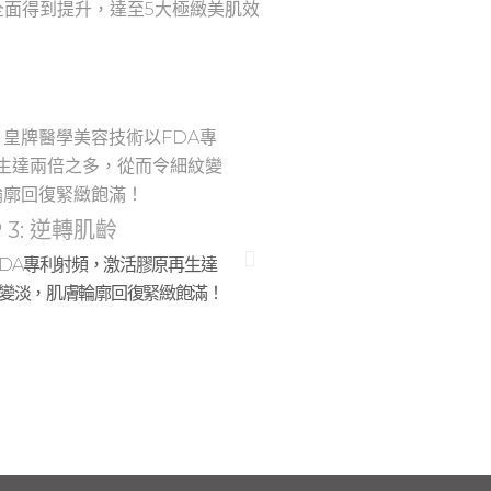
面得到提升，達至5大極緻美肌效
P 3: 逆轉肌齡
DA專利射頻，激活膠原再生達
變淡，肌膚輪廓回復緊緻飽滿！