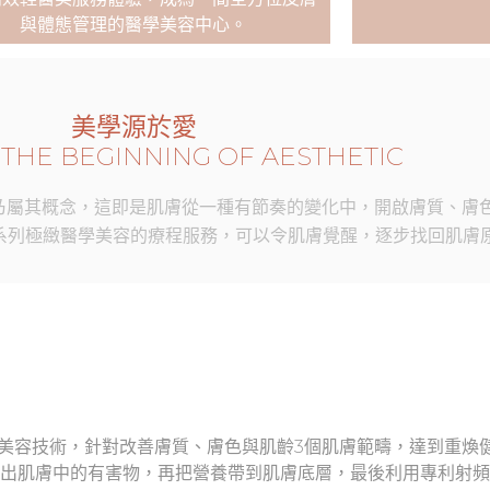
與體態管理的醫學美容中心。
美學源於愛
 THE BEGINNING OF AESTHETIC
」乃屬其概念，這即是肌膚從一種有節奏的變化中，開啟膚質、膚
系列極緻醫學美容的療程服務，可以令肌膚覺醒，逐步找回肌膚
學美容技術，針對改善膚質、膚色與肌齡3個肌膚範疇，達到重煥
出肌膚中的有害物，再把營養帶到肌膚底層，最後利用專利射頻