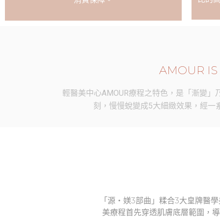
AMOUR IS
輕醫美中心AMOUR療程之特色，是「漸變
刻，慢慢蛻變成5大細緻效果，經一
「源‧媄3部曲」糅合3大皇牌醫
美療程首先穿透肌膚底層範圍，導