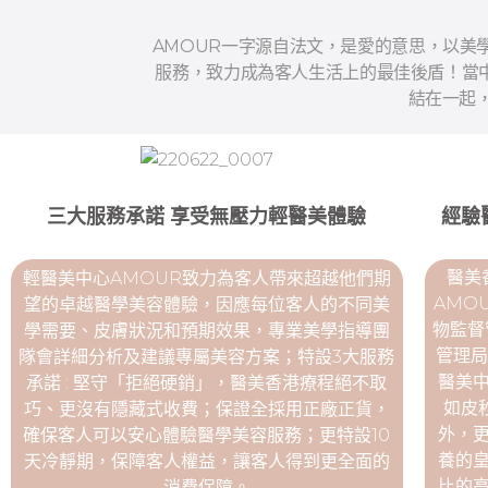
AMOUR一字源自法文，是愛的意思，以美
服務，致力成為客人生活上的最佳後盾！當中
結在一起
三大服務承諾 享受無壓力輕醫美體驗
經驗
醫美
輕醫美中心AMOUR致力為客人帶來超越他們期
AMO
望的卓越醫學美容體驗，因應每位客人的不同美
物監督
學需要、皮膚狀況和預期效果，專業美學指導團
管理局
隊會詳細分析及建議專屬美容方案；特設3大服務
醫美
承諾 : 堅守「拒絕硬銷」，醫美香港療程絕不取
如皮
巧、更沒有隱藏式收費；保證全採用正廠正貨，
外，
確保客人可以安心體驗醫學美容服務；更特設10
養的
天冷靜期，保障客人權益，讓客人得到更全面的
比的
消費保障。