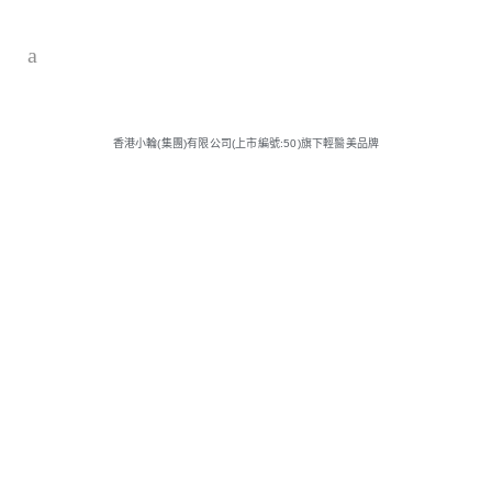
香港小輪(集團)有限公司(上市編號:50)旗下輕醫美品牌
關於AMOUR