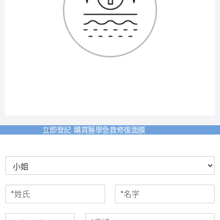
立即登記 購買醫學急救修復面膜
性
別
N
a
F
L
m
i
a
電
*
e