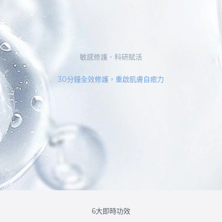
敏感修護．科研賦活
30分鐘全效修護，重啟肌膚自癒力
6大即時功效