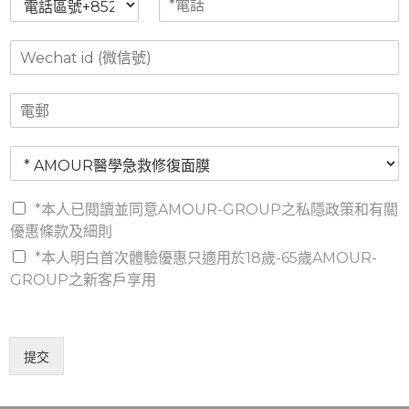
r
s
話
電
*
s
t
區
話
t
W
號
*
e
c
電
h
郵
a
t
請
i
選
d
擇
(
條
*
*本人已閱讀並同意AMOUR-GROUP之私隱政策和有關
微
款
信
優惠條款及細則
及
號
*本人明白首次體驗優惠只適用於18歲-65歲AMOUR-
細
)
則
GROUP之新客戶享用
*
提交