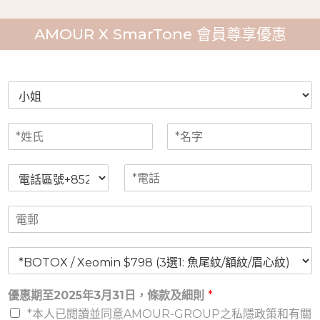
AMOUR X SmarTone 會員尊享優惠
性
別
N
a
F
L
m
i
a
電
*
e
r
s
話
電
*
s
t
區
話
t
電
號
*
郵
療
程
選
優惠期至2025年3月31日，條款及細則
*
擇
*
*本人已閱讀並同意AMOUR-GROUP之私隱政策和有關