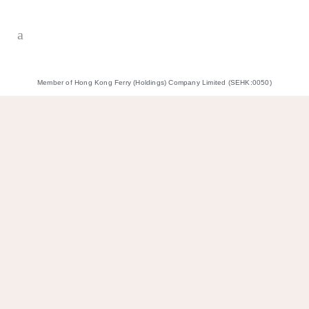
Member of Hong Kong Ferry (Holdings) Company Limited (SEHK:0050)